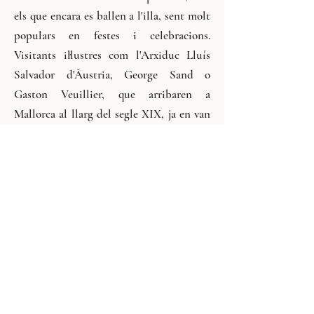
els que encara es ballen a l'illa, sent molt
populars en festes i celebracions.
Visitants il·lustres com l'Arxiduc Lluís
Salvador d'Àustria, George Sand o
Gaston Veuillier, que arribaren a
Mallorca al llarg del segle XIX, ja en van
deixar constància a les seves obres de la
popularitat del ball i la música entre els
mallorquins.
La característica més important
d'aquestes danses és el seu marcat
caràcter matriarcal, ja que l'home ha de
seguir en tot moment els punts i les
mudances de ball que la dona improvisa
sense perdre mai el ritme. (En l'actualitat,