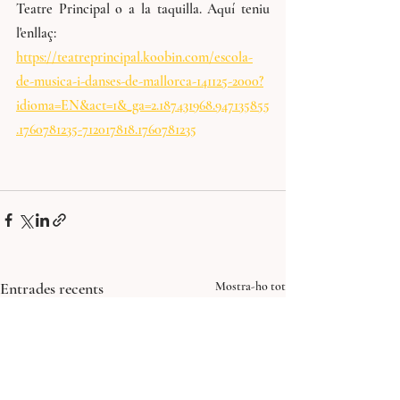
Teatre Principal o a la taquilla. Aquí teniu 
l'enllaç: 
https://teatreprincipal.koobin.com/escola-
de-musica-i-danses-de-mallorca-141125-2000?
idioma=EN&act=1&_ga=2.187431968.947135855
.1760781235-712017818.1760781235
Entrades recents
Mostra-ho tot