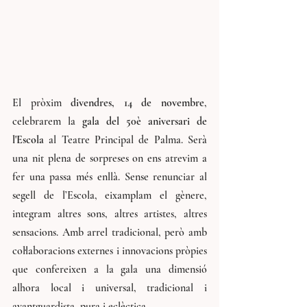
El pròxim 
divendres, 14 de novembre
, 
celebrarem la 
gala del 50è aniversari de 
l'Escola
 al Teatre Principal de Palma. Serà 
una nit plena de sorpreses on ens atrevim a 
fer una passa més enllà. Sense renunciar al 
segell de l’Escola, eixamplam el gènere, 
integram altres sons, altres artistes, altres 
sensacions. Amb arrel tradicional, però amb 
col·laboracions externes i innovacions pròpies 
que confereixen a la gala una dimensió 
alhora local i universal, tradicional i 
avantguardista, pura i eclèctica.